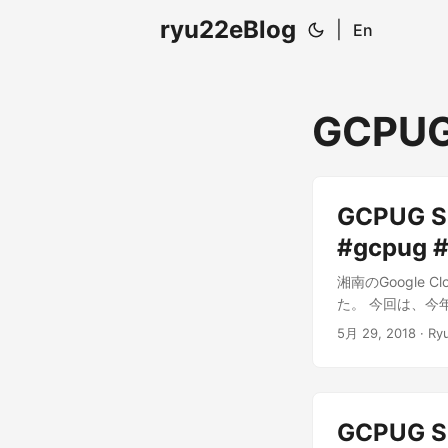
ryu22eBlog
|
En
GCPU
GCPUG S
#gcpug 
湘南のGoogle Cl
た。 今回は、今年
ろを体験してもらう
5月 29, 2018
· Ryu
GCPUG 