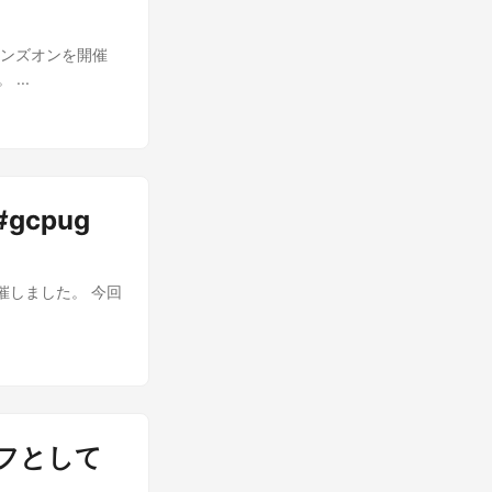
PI ハンズオンを開催
...
#gcpug
AEを開催しました。 今回
タッフとして