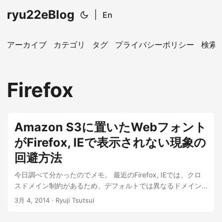
ryu22eBlog
|
En
アーカイブ
カテゴリ
タグ
プライバシーポリシー
検索
Firefox
Amazon S3に置いたWebフォント
がFirefox, IEで表示されない現象の
回避方法
今日調べて分かったのでメモ。 最近のFirefox, IEでは、クロ
スドメイン制約があるため、デフォルトでは異なるドメイン
のWebフォントを読み込めません。 サーバー側のレスポンス
3月 4, 2014
· Ryuji Tsutsui
ヘッダにAccess-Control-Allow-Originを指定すればいいので
すが、Amazon S3の場合は以下のようにします。 S3