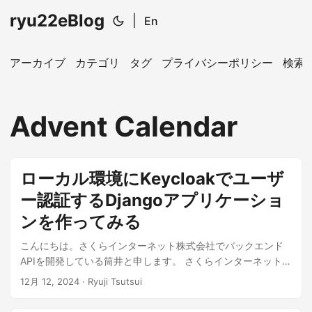
ryu22eBlog
|
En
アーカイブ
カテゴリ
タグ
プライバシーポリシー
検索
Advent Calendar
ローカル環境にKeycloakでユーザ
ー認証するDjangoアプリケーショ
ンを作ってみる
こんにちは。さくらインターネット株式会社でバックエンド
APIを開発している筒井と申します。 さくらインターネット -
Qiita Advent Calendar 2024 12日目の記事は、 ローカル環境
12月 12, 2024
· Ryuji Tsutsui
にOSSのユーザー認証・認可システム「Keycloak」でユーザ
ー認証するDjangoアプリケーションを作る方法について紹介