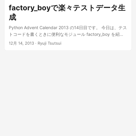
します。 Keycloak + Djangoの組み合わせは結構ニッチなの
factory_boyで楽々テストデータ生
で日本語の情報が少ないですが、社内向けシステムを構築す
成
る際に役立つ場合があるので、 この機会に知見として共有し
たいと思います。 また、Dockerを使った場合のちょっとした
Python Advent Calendar 2013 の14日目です。 今日は、テス
嵌りポイントと解決方法についても紹介します。 本記事の対
トコードを書くときに便利なモジュール factory_boy を紹介
象は、Djangoの基本的な知識があって、自分でDjangoアプリ
します。 なお、この記事のサンプルコードは以下の環境で動
12月 14, 2013
· Ryuji Tsutsui
ケーションを作ったことがある方です。 Keycloakは知らなく
作確認しています。 Python 3.3.3(2.7でも動くように書いて
ても問題ありませんが、OpenID Connect（OIDC）について
います) factory_boy 2.2.1 SQLAlchemy 0.8.4 SQLite3 ...
の基本的な知識があると理解しやすいかもしれません。 ...