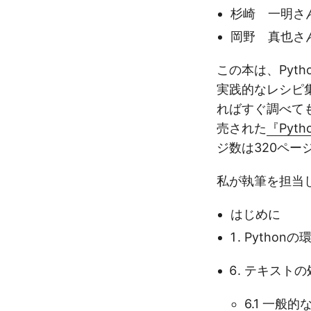
杉崎 一明さ
岡野 真也さ
この本は、Pyt
実践的なレシピ
ればすぐ調べても
売された
『Pyt
ジ数は320ペー
私が執筆を担当
はじめに
Pythonの
テキストの
6.1 一般的