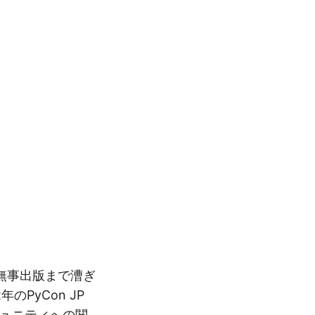
無事出版まで漕ぎ
PyCon JP
ミュニティへの関