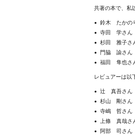
共著の本で、私
鈴木 たかの
寺田 学さん
杉田 雅子さ
門脇 諭さん
福田 隼也さ
レビュアーは以
辻 真吾さん
杉山 剛さん
寺嶋 哲さん
上條 真哉さ
阿部 司さん