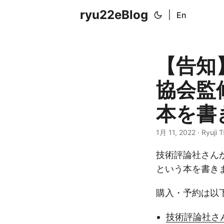
ryu22eBlog
|
En
【告知
協会監
本を書き
1月 11, 2022
· Ryuji T
技術評論社さんか
という本を書きま
購入・予約は以
技術評論社さ