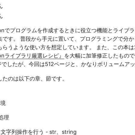
ん
ん
honでプログラムを作成するときに役立つ機能とライブ
集です。 普段から手元に置いて、プログラミングで分か
らうような使い方を想定しています。 また、この本は20
honライブラリ厳選レシピ』
を大幅に加筆修正したもので
ジでしたが、今回は512ページと、かなりボリュームア
したのは以下の章、節です。
環境
処理
な文字列操作を行う - str、string