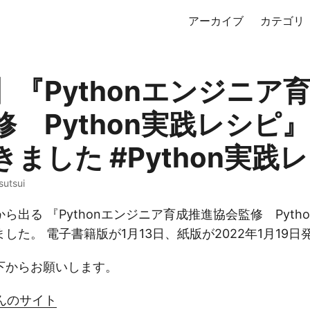
アーカイブ
カテゴリ
】『Pythonエンジニア
修 Python実践レシピ
ました #Python実践
sutsui
ら出る 『Pythonエンジニア育成推進協会監修 Pyth
した。 電子書籍版が1月13日、紙版が2022年1月19
下からお願いします。
んのサイト