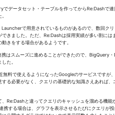
ueryでデータセット・テーブルを作ってからRe:Dashで
た。
loud Launcherで用意されているものがあるので、数回
できました。ただ、Re:Dashは採用実績が多い割に
の動きをする場合があるようです。
h連携はスムーズに進めることができたので、BigQuery・Da
ました。
oは最近無料で使えるようになったGoogleのサービスですが、R
意する必要がなく、クエリの基礎的な知識さえあれば、
。
、Re:Dashと違ってクエリのキャッシュを溜める機能
ryと連携する場合は、グラフを表示させるたびにクエリが