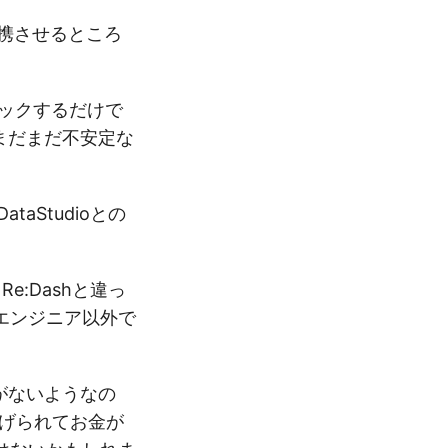
連携させるところ
クリックするだけで
はまだまだ不安定な
taStudioとの
e:Dashと違っ
エンジニア以外で
がないようなの
投げられてお金が