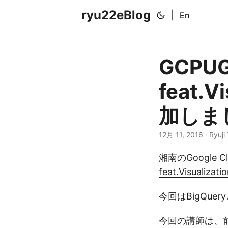
ryu22eBlog
|
En
GCPUG 
feat.
加しました
12月 11, 2016
· Ryuji
湘南のGoogle 
feat.Visualizati
今回はBigQuer
今回の講師は、前