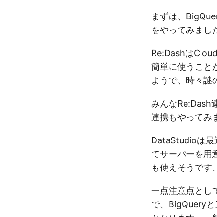
まずは、BigQ
をやってみまし
Re:DashはC
簡単に使うことが
ようで、時々謎
みんなRe:Das
連携もやってみ
DataStudi
てサーバーを用
も使えそうです
一点注意点として
で、BigQue