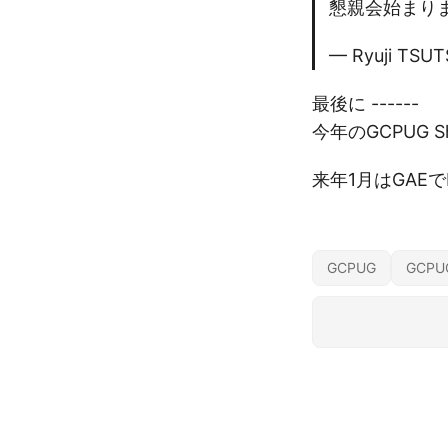
懇親会始まり
— Ryuji TSUT
最後に ------
今年のGCPUG
来年1月はGAE
GCPUG
GCPU