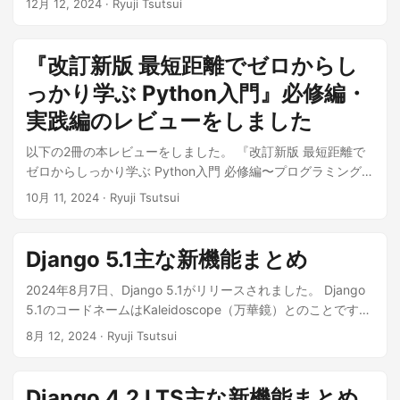
12月 12, 2024
· Ryuji Tsutsui
にOSSのユーザー認証・認可システム「Keycloak」でユーザ
ー認証するDjangoアプリケーションを作る方法について紹介
します。 Keycloak + Djangoの組み合わせは結構ニッチなの
『改訂新版 最短距離でゼロからし
で日本語の情報が少ないですが、社内向けシステムを構築す
っかり学ぶ Python入門』必修編・
る際に役立つ場合があるので、 この機会に知見として共有し
たいと思います。 また、Dockerを使った場合のちょっとした
実践編のレビューをしました
嵌りポイントと解決方法についても紹介します。 本記事の対
以下の2冊の本レビューをしました。 『改訂新版 最短距離で
象は、Djangoの基本的な知識があって、自分でDjangoアプリ
ゼロからしっかり学ぶ Python入門 必修編〜プログラミングの
ケーションを作ったことがある方です。 Keycloakは知らなく
基礎からエラー処理、テストコードの書き方まで』 『改訂新
ても問題ありませんが、OpenID Connect（OIDC）について
10月 11, 2024
· Ryuji Tsutsui
版 最短距離でゼロからしっかり学ぶ Python 入門 実践編〜ゲ
の基本的な知識があると理解しやすいかもしれません。 ...
ーム開発・データ可視化・Web開発』 いずれも2024年10月
31日発売予定です。 ...
Django 5.1主な新機能まとめ
2024年8月7日、Django 5.1がリリースされました。 Django
5.1のコードネームはKaleidoscope（万華鏡）とのことです。
私は長年Djangoを使っていますが、コードネームというのは
8月 12, 2024
· Ryuji Tsutsui
初めて見たような気がします。 Django 5.1, code-named
Kaleidoscope（Dall-E 3で作成） 公式サイトでのリリース情
報は以下を参照してください。 Django 5.1 release notes |
Django 4.2 LTS主な新機能まとめ