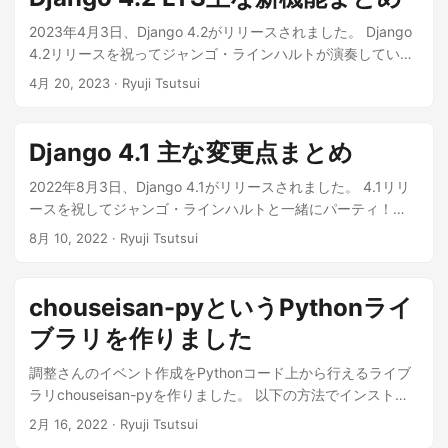
Django documentation | Django 5.1のサポート期限は2025年
12月です。4.2 LTSからアップデートするとサポート期限が短
2023年4月3日、Django 4.2がリリースされました。 Django
くなってしまうことに注意してください（4.2 LTSのサポート
4.2リリースを祝ってジャンゴ・ラインハルトが演奏していま
期限は2026年4月）。 サポート期限を短くしたくない場合
す（DreamStudioで作成） 公式サイトでのリリース情報は以
4月 20, 2023
· Ryuji Tsutsui
は、2025年4月リリース予定の5.2 LTSまでアップデートしな
下を参照してください。 Django 4.2 release notes | Django
い手もあります（5.2 LTSのサポート期限は2028年4月）。
documentation | Django Django 4.2はlong-term
各バージョンのサポート期限についての詳細は以下公式ドキ
support（LTS）版です。サポート期限は2026年4月です。 各
Django 4.1 主な変更点まとめ
ュメント「Supported Versions」を参照してください。
バージョンのサポート期限についての詳細は以下公式ドキュ
Download Django | Django ...
メント「Supported Versions」を参照してください。
2022年8月3日、Django 4.1がリリースされました。 4.1リリ
Download Django | Django ...
ースを祝してジャンゴ・ラインハルトと一緒にパーティ！
（Midjourneyで作成） 公式サイトでのリリース情報は以下を
8月 10, 2022
· Ryuji Tsutsui
参照してください。 Django 4.1 release notes | Django
documentation | Django 4.1のサポート期限は2023年12月で
す。3.2 LTSからアップデートするとサポート期限が短くなっ
chouseisan-pyというPythonライ
てしまうことに注意してください（3.2 LTSのサポート期限は
ブラリを作りました
2024年4月）。 サポート期限を短くしたくない場合は、2023
年4月リリース予定の4.2 LTSまでアップデートしない手もあ
調整さんのイベント作成をPythonコード上から行えるライブ
ります（4.2 LTSのサポート期限は2026年4月）。 各バージ
ラリchouseisan-pyを作りました。 以下の方法でインストー
ョンのサポート期限についての詳細は以下公式ドキュメント
ルできます。 1 $ pip install chouseisan-py 現在のバージョン
2月 16, 2022
· Ryuji Tsutsui
「Supported Versions」を参照してください。 Download
0.1.0では、イベントの作成しかサポートしていません。 使い