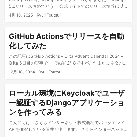
を短くしたくない場合は、2027年4月リリース予定の6.2 LTS
5.2リリースおめでとう！ 公式サイトでのリリース情報は以下
までアップデートしない手もあります（6.2 LTSのサポート期
を参照してください。 Django 5.2 release notes | Django
4月 10, 2025
· Ryuji Tsutsui
限は2030年4月）。 各バージョンのサポート期限についての
documentation | Django Django 5.2はlong-term
詳細は以下公式ドキュメント「Supported Versions」を参照
support（LTS）版です。サポート期限は2028年4月です。 各
してください。 Download Django | Django ...
バージョンのサポート期限についての詳細は以下公式ドキュ
GitHub Actionsでリリースを自動
メント「Supported Versions」を参照してください。
化してみた
Download Django | Django ...
この記事はGitHub Actions - Qiita Advent Calendar 2024 -
Qiita 6日目の記事です（現在12/18ですが、たまたまネタがあ
ったので空いている日に入れてみました）。 GitHub Actions
12月 18, 2024
· Ryuji Tsutsui
を使ってリリースを自動化してみたので、私が作った設定を
紹介します。 ...
ローカル環境にKeycloakでユーザ
ー認証するDjangoアプリケーショ
ンを作ってみる
こんにちは。さくらインターネット株式会社でバックエンド
APIを開発している筒井と申します。 さくらインターネット -
Qiita Advent Calendar 2024 12日目の記事は、 ローカル環境