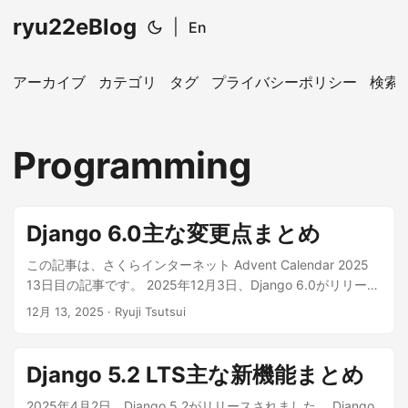
ryu22eBlog
|
En
アーカイブ
カテゴリ
タグ
プライバシーポリシー
検索
Programming
Django 6.0主な変更点まとめ
この記事は、さくらインターネット Advent Calendar 2025
13日目の記事です。 2025年12月3日、Django 6.0がリリース
されました。 公式サイトでのリリース情報は以下を参照して
12月 13, 2025
· Ryuji Tsutsui
ください。
https://docs.djangoproject.com/en/6.0/releases/6.0/ 6.0の
サポート期限は2027年4月です。5.2 LTSからアップデートす
Django 5.2 LTS主な新機能まとめ
るとサポート期限が短くなってしまうことに注意してくださ
い（5.2 LTSのサポート期限は2028年4月）。 サポート期限
2025年4月2日、Django 5.2がリリースされました。 Django