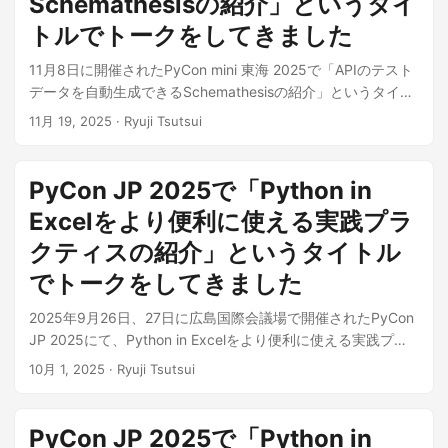
Schemathesisの紹介」というタイ
までアップデートしない手もあります（6.2 LTSのサポート期
トルでトークをしてきました
限は2030年4月）。 各バージョンのサポート期限についての
詳細は以下公式ドキュメント「Supported Versions」を参照
11月8日に開催されたPyCon mini 東海 2025で「APIのテスト
してください。 Download Django | Django ...
データを自動生成できるSchemathesisの紹介」というタイト
ルでトークをしてきました。資料は以下に置いてあります。
11月 19, 2025
· Ryuji Tsutsui
APIのテストデータを自動生成できるSchemathesisの紹介 ...
PyCon JP 2025で「Python in
Excelをより便利に使える実践プラ
クティスの紹介」というタイトル
でトークをしてきました
2025年9月26日、27日に広島国際会議場で開催されたPyCon
JP 2025にて、Python in Excelをより便利に使える実践プラ
クティスの紹介というトークをしてきました。 資料は以下に
10月 1, 2025
· Ryuji Tsutsui
置いてあります。 Python in Excelをより便利に使える実践プ
ラクティスの紹介 ...
PyCon JP 2025で「Python in