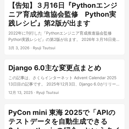
【告知】３月16日『Pythonエンジ
ニア育成推進協会監修 Python実
践レシピ』第2版が出ます
2022年に刊行した『Pythonエンジニア育成推進協会監修
Python実践レシピ』の第2版が出ます。 2026年３月16日発売
予定です。 予約・購入は以下からお願いします。 改訂新版
3月 3, 2026
· Ryuji Tsutsui
Pythonエンジニア育成推進協会監修 Python実践レシピ | 技術
評論社 ...
Django 6.0主な変更点まとめ
この記事は、さくらインターネット Advent Calendar 2025
13日目の記事です。 2025年12月3日、Django 6.0がリリース
されました。 公式サイトでのリリース情報は以下を参照して
12月 13, 2025
· Ryuji Tsutsui
ください。
https://docs.djangoproject.com/en/6.0/releases/6.0/ 6.0の
サポート期限は2027年4月です。5.2 LTSからアップデートす
PyCon mini 東海 2025で「APIの
るとサポート期限が短くなってしまうことに注意してくださ
テストデータを自動生成できる
い（5.2 LTSのサポート期限は2028年4月）。 サポート期限
を短くしたくない場合は、2027年4月リリース予定の6.2 LTS