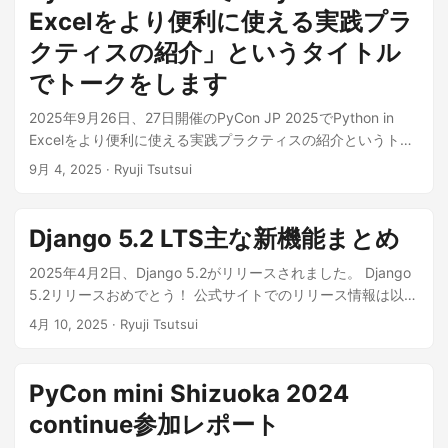
Excelをより便利に使える実践プラ
クティスの紹介」というタイトル
でトークをします
2025年9月26日、27日開催のPyCon JP 2025でPython in
Excelをより便利に使える実践プラクティスの紹介というトー
クをします。 Python in Excelは私が2024年からキャッチアッ
9月 4, 2025
· Ryuji Tsutsui
プを続けているExcelの機能です。Pythonの環境を作らず気軽
にPythonを使える機能ですので、この機会に使い始めてもら
えるとうれしいです。トークタイトルには「実践」と入って
Django 5.2 LTS主な新機能まとめ
いますが、Python in Excelをよく知らない人にも理解できる
トークにするつもりです。 また、今回は初の広島開催という
2025年4月2日、Django 5.2がリリースされました。 Django
ことで、どんなイベントになるのか楽しみにしています。 私
5.2リリースおめでとう！ 公式サイトでのリリース情報は以下
の番は26日（1日目）14:15 - 14:45です。 チケット購入は以
を参照してください。 Django 5.2 release notes | Django
4月 10, 2025
· Ryuji Tsutsui
下のconnpassイベントページからお願いします！ PyCon JP
documentation | Django Django 5.2はlong-term
2025 - connpass
support（LTS）版です。サポート期限は2028年4月です。 各
バージョンのサポート期限についての詳細は以下公式ドキュ
PyCon mini Shizuoka 2024
メント「Supported Versions」を参照してください。
continue参加レポート
Download Django | Django ...